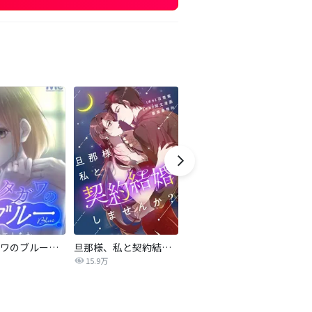
サレタガワのブルー【タテヨミ】
旦那様、私と契約結婚しませんか？【タテヨミ】
私の中に傾国の悪女がいますが、絶対に国は滅ぼしません！【タテヨミ】
15.9万
9,697