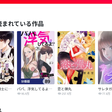
読まれている作品
悪女は仮面の騎士に騙されない
パパ、浮気してるよ？娘と二人でクズ夫を捨てます【分冊版】
恋と弾丸
95.9万
257.9万
77.8万
品