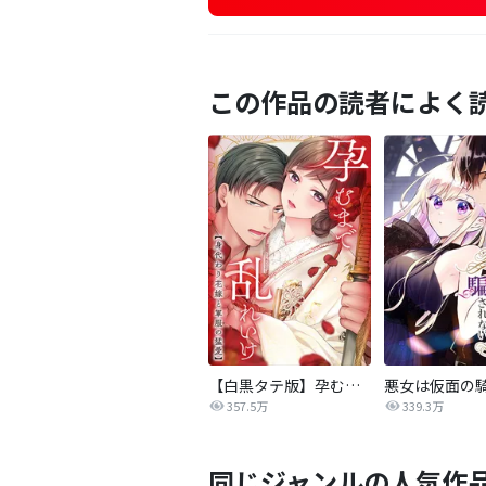
この作品の読者によく
【白黒タテ版】孕むまで乱れいけ～身代わり花嫁と軍服の猛愛
357.5万
339.3万
同じジャンルの人気作