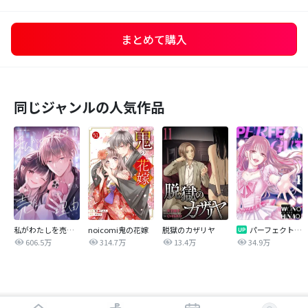
まとめて購入
同じジャンルの人気作品
私がわたしを売る理由
noicomi鬼の花嫁
脱獄のカザリヤ
パーフェクトグリッター
606.5万
314.7万
13.4万
34.9万