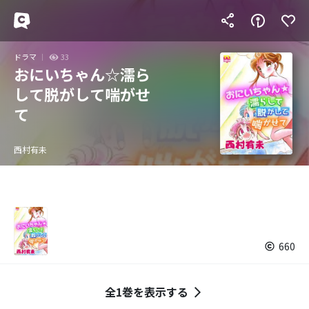
ドラマ
33
おにいちゃん☆濡ら
して脱がして喘がせ
て
西村有未
660
全1巻を表示する