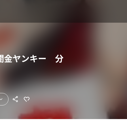
闇金ヤンキー 分