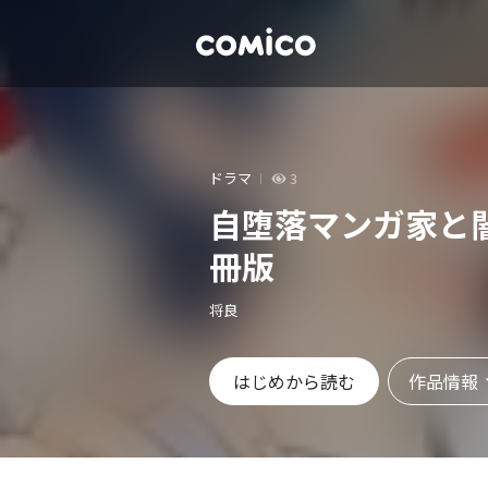
ドラマ
3
自堕落マンガ家と
冊版
将良
作品情報
はじめから読む