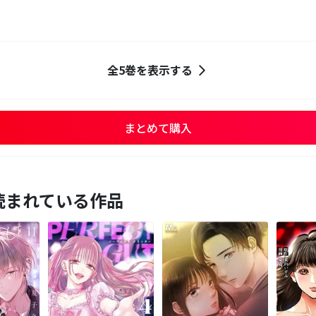
全5巻を表示する
まとめて購入
読まれている作品