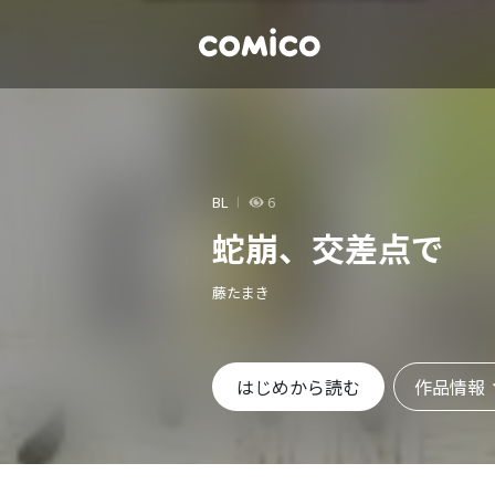
BL
6
蛇崩、交差点で
藤たまき
作品情報
はじめから読む