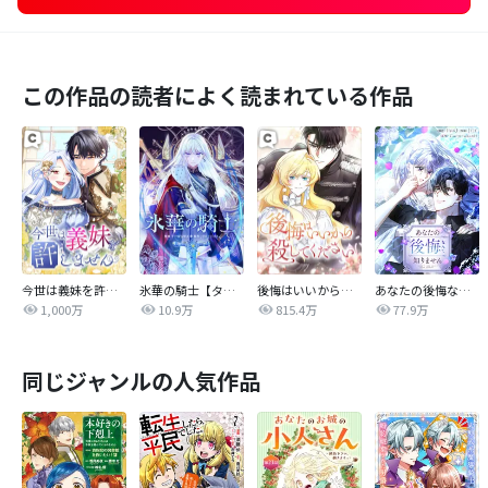
この作品の読者によく読まれている作品
今世は義妹を許しません
氷華の騎士【タテヨミ】
後悔はいいから殺してください
あなたの後悔なんて知りません【タテヨミ】
1,000万
10.9万
815.4万
77.9万
同じジャンルの人気作品