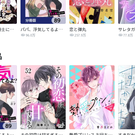
悪女は仮面の騎士に騙されない
パパ、浮気してるよ？娘と二人でクズ夫を捨てます【分冊版】
恋と弾丸
96.0万
257.9万
77.8万
品
パパ、浮気してるよ？娘と二人でクズ夫を捨てます【分冊版】
その初恋は甘すぎる～恋愛処女には刺激が強い～
熱愛プリンス お兄ちゃんはキミが好き
すきだか