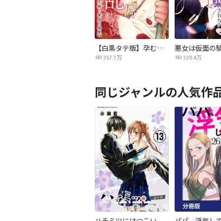
【白黒タテ版】孕むまで乱れいけ～身代わり花嫁と軍服の猛愛
357.7万
339.4万
同じジャンルの人気作
ハチミツにはつこい