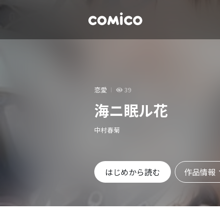
恋愛
39
海ニ眠ル花
中村春菊
作品情報
はじめから読む