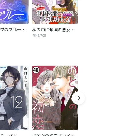
サレタガワのブルー【タテヨミ】
私の中に傾国の悪女がいますが、絶対に国は滅ぼしません！【タテヨミ】
最強ヒモ男に愛されまして
9,705
1.6万
ら、だよ
おとなの初恋【マイクロ】
LOVE SO LIFE