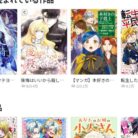
氷華の騎士【タテヨミ】
後悔はいいから殺してください
【マンガ】本好きの下剋上 第四部
815.4万
125.2万
9.1万
品