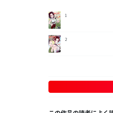
1
2
この作品の読者によく