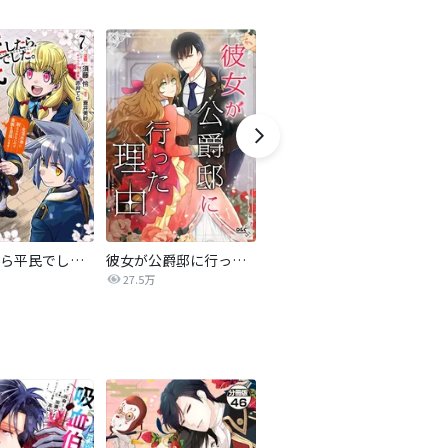
転生したら平民でした。～生活水準に耐えられないので貴族を目指します～（コミック）
彼女が公爵邸に行った理由【タテヨミ】
妹に婚約者を譲れと言われました 最強の竜に気に入られてまさかの王国乗っ取り?【分冊版】
27.5万
44.5万