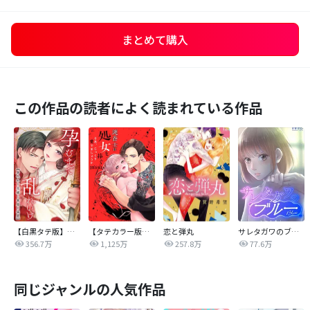
まとめて購入
この作品の読者によく読まれている作品
【白黒タテ版】孕むまで乱れいけ～身代わり花嫁と軍服の猛愛
【タテカラー版】漣蒼士に処女を捧ぐ～さあ、じっくり愛でましょうか
恋と弾丸
サレタガワのブルー【タテヨミ】
356.7万
1,125万
257.8万
77.6万
同じジャンルの人気作品