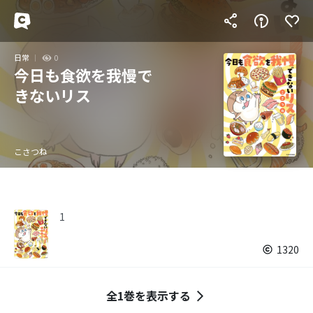
日常
0
今日も食欲を我慢で
きないリス
こさつね
1
1320
全1巻を表示する