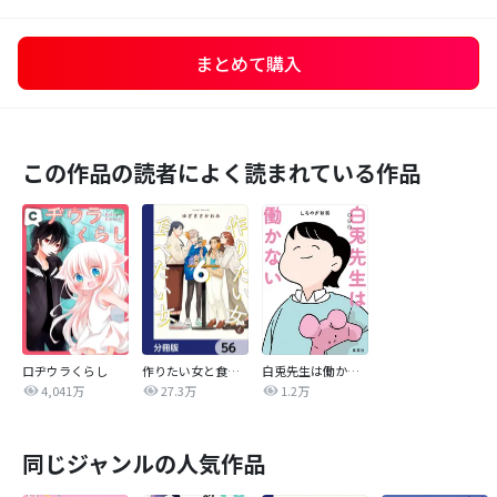
まとめて購入
この作品の読者によく読まれている作品
ロヂウラくらし
作りたい女と食べたい女【分冊版】
白兎先生は働かない【タテヨミ】
4,041万
27.3万
1.2万
同じジャンルの人気作品