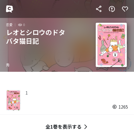
恋愛
0
レオとシロウのドタ
バタ猫日記
秀
1
1265
全1巻を表示する