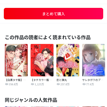
まとめて購入
この作品の読者によく読まれている作品
【白黒タテ版】孕むまで乱れいけ～身代わり花嫁と軍服の猛愛
【タテカラー版】漣蒼士に処女を捧ぐ～さあ、じっくり愛でましょうか
恋と弾丸
サレタガワのブルー【タテヨミ】
356.8万
1,125万
257.8万
77.6万
同じジャンルの人気作品