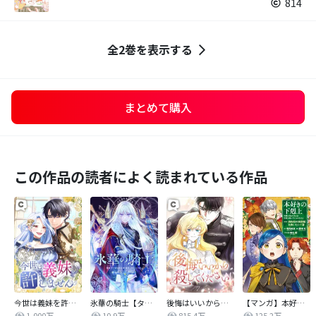
814
全2巻を表示する
まとめて購入
この作品の読者によく読まれている作品
今世は義妹を許しません
氷華の騎士【タテヨミ】
後悔はいいから殺してください
【マンガ】本好きの下剋上 第四部
1,000万
10.9万
815.4万
125.2万