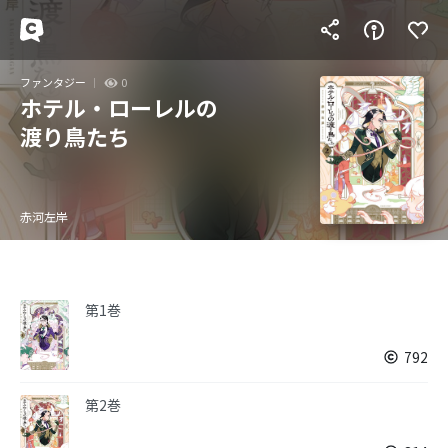
ファンタジー
0
ホテル・ローレルの
渡り鳥たち
赤河左岸
第1巻
792
第2巻