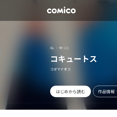
GL
121
コキュートス
コダマナオコ
作品情報
はじめから読む