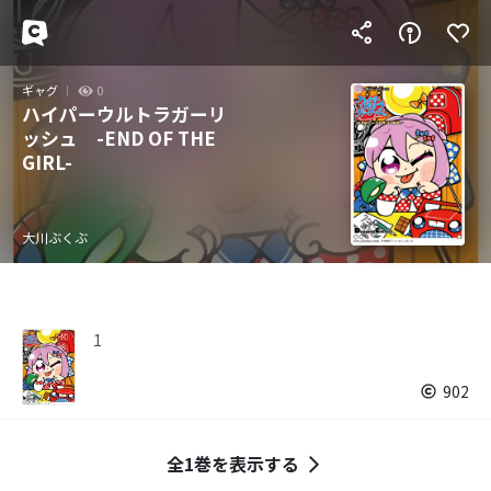
ギャグ
0
ハイパーウルトラガーリ
ッシュ -END OF THE
GIRL-
大川ぶくぶ
1
902
全1巻を表示する