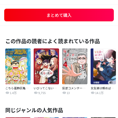
まとめて購入
この作品の読者によく読まれている作品
こちら葛飾区亀有公園前派出所
いびってこない義母と義姉
反逆コメンテーターエンドウさん
女友達は頼めば意外とヤらせてくれる【分冊版】
1.4万
9,755
13
14.1万
同じジャンルの人気作品