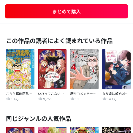
まとめて購入
この作品の読者によく読まれている作品
こちら葛飾区亀有公園前派出所
いびってこない義母と義姉
反逆コメンテーターエンドウさん
女友達は頼めば意外とヤらせてくれる【分冊版】
1.4万
9,755
13
14.1万
同じジャンルの人気作品