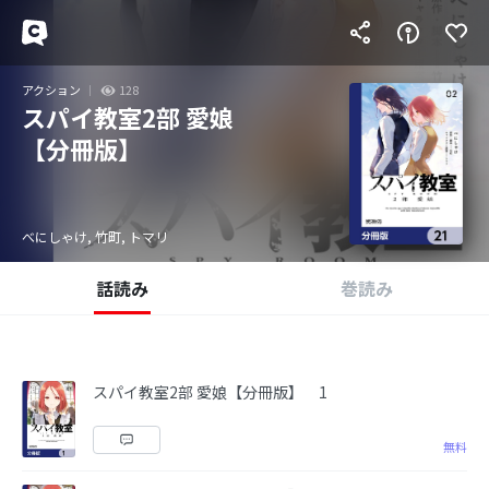
アクション
128
スパイ教室2部 愛娘
【分冊版】
べにしゃけ, 竹町, トマリ
話読み
巻読み
スパイ教室2部 愛娘【分冊版】 1
無料