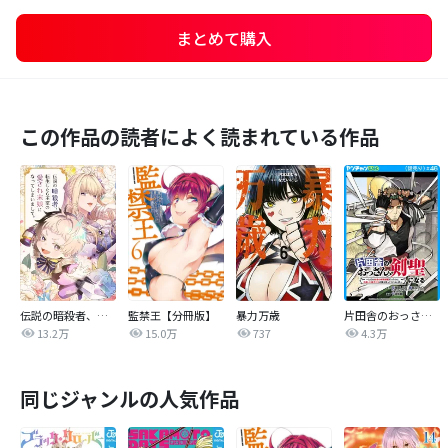
まとめて購入
この作品の読者によく読まれている作品
伝説の暗殺者、転生したら王家の愛され末娘になってしまいまして。【タテヨミ】
監禁王【分冊版】
暴力万歳
片田舎のおっさん、剣聖になる～ただの田舎の剣術師範だったのに、大成した弟子たちが俺を放ってくれない件～(話売り)
13.2万
15.0万
737
4.3万
同じジャンルの人気作品