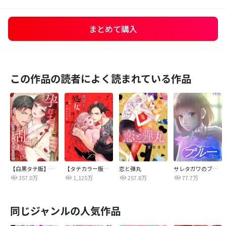
まとめて購入
この作品の読者によく読まれている作品
【白黒タテ版】孕むまで乱れいけ～身代わり花嫁と軍服の猛愛
【タテカラー版】漣蒼士に処女を捧ぐ～さあ、じっくり愛でましょうか
恋と弾丸
サレタガワのブルー【タテヨミ】
357.0万
1,125万
257.8万
77.7万
同じジャンルの人気作品