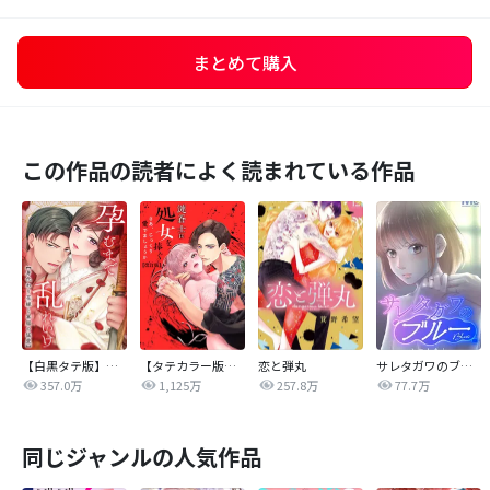
まとめて購入
この作品の読者によく読まれている作品
【白黒タテ版】孕むまで乱れいけ～身代わり花嫁と軍服の猛愛
【タテカラー版】漣蒼士に処女を捧ぐ～さあ、じっくり愛でましょうか
恋と弾丸
サレタガワのブルー【タテヨミ】
357.0万
1,125万
257.8万
77.7万
同じジャンルの人気作品