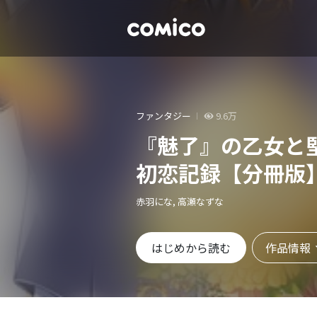
ファンタジー
9.6万
『魅了』の乙女と
初恋記録【分冊版
赤羽にな, 高瀬なずな
作品情報
はじめから読む