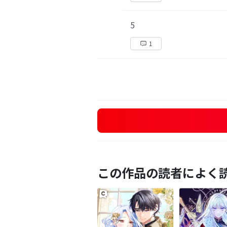
5
1
この作品の読者によく