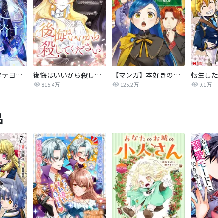
氷華の騎士【タテヨミ】
後悔はいいから殺してください
【マンガ】本好きの下剋上 第四部
815.4万
125.2万
9.1万
品