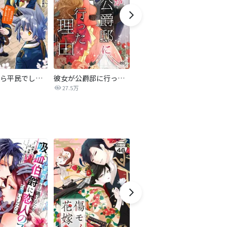
転生したら平民でした。～生活水準に耐えられないので貴族を目指します～（コミック）
彼女が公爵邸に行った理由【タテヨミ】
妹に婚約者を譲れと言われました 最強の竜に気に入られてまさかの王国乗っ取り?【分冊版】
27.5万
44.5万