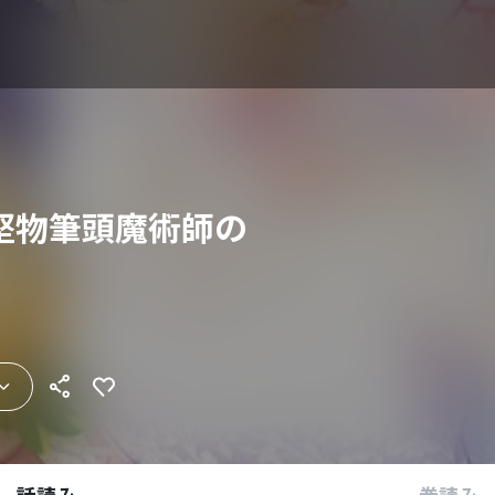
堅物筆頭魔術師の
】