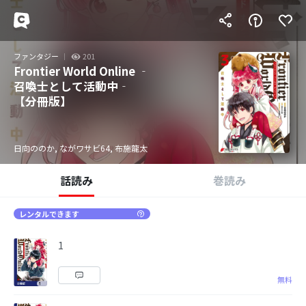
ファンタジー
201
Frontier World Online ‐
召喚士として活動中‐
【分冊版】
日向ののか, ながワサビ64, 布施龍太
話読み
巻読み
レンタルできます
1
無料