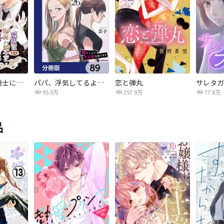
悪女は仮面の騎士に騙されない
パパ、浮気してるよ？娘と二人でクズ夫を捨てます【分冊版】
恋と弾丸
95.9万
257.9万
77.8万
品