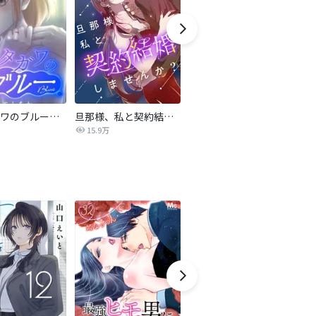
サレタガワのブルー【タテヨミ】
旦那様、私と契約結婚しませんか？【タテヨミ】
私の中に傾国の悪女がいますが、絶対に国は滅ぼしません！【タテヨミ】
15.9万
9,697