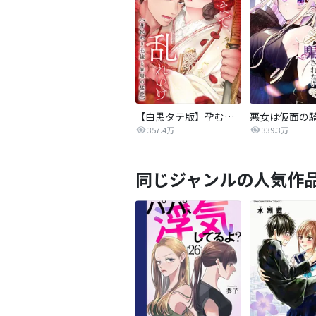
【白黒タテ版】孕むまで乱れいけ～身代わり花嫁と軍服の猛愛
357.4万
339.3万
同じジャンルの人気作