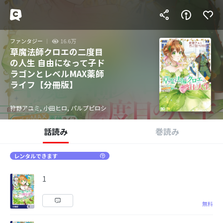
ファンタジー
16.6万
草魔法師クロエの二度目
の人生 自由になって子ド
ラゴンとレベルMAX薬師
ライフ【分冊版】
狩野アユミ, 小田ヒロ, パルプピロシ
話読み
巻読み
レンタルできます
1
無料