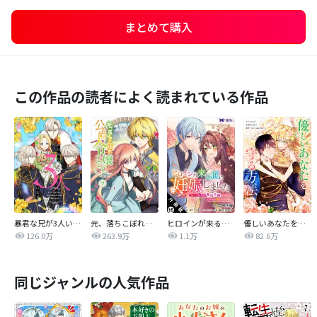
まとめて購入
この作品の読者によく読まれている作品
暴君な兄が3人います【タテヨミ】
元、落ちこぼれ公爵令嬢です。THE COMIC
ヒロインが来る前に妊娠しました 詰んだはずの悪役令嬢ですが、どうやら違うようです（コミック） 分冊版
優しいあなたを守る方法【タテヨミ】
126.0万
263.9万
1.1万
82.6万
同じジャンルの人気作品