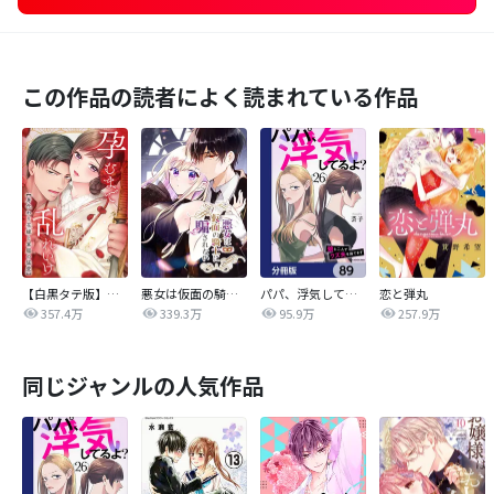
この作品の読者によく読まれている作品
【白黒タテ版】孕むまで乱れいけ～身代わり花嫁と軍服の猛愛
悪女は仮面の騎士に騙されない
パパ、浮気してるよ？娘と二人でクズ夫を捨てます【分冊版】
恋と弾丸
357.4万
339.3万
95.9万
257.9万
同じジャンルの人気作品