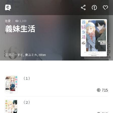
恋愛
1,103
義妹生活
三河ごーすと, 奏ユミカ, Hiten
（１）
715
（２）