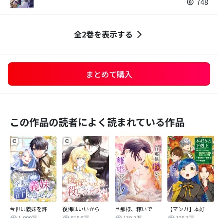
748
全2巻を表示する
まとめて購入
この作品の読者によく読まれている作品
今世は義妹を許しません
後悔はいいから殺してください
旦那様、稼いで離婚させていただきます！
【マンガ】本好きの下剋上 第四部
1,000万
815.5万
139.2万
125.3万