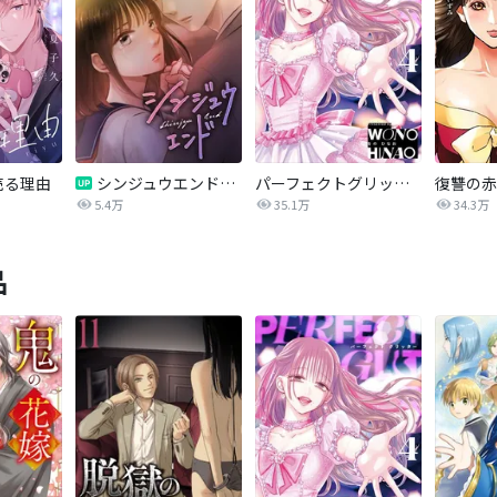
売る理由
シンジュウエンド【タテヨミ】
パーフェクトグリッター
5.4万
35.1万
34.3万
品