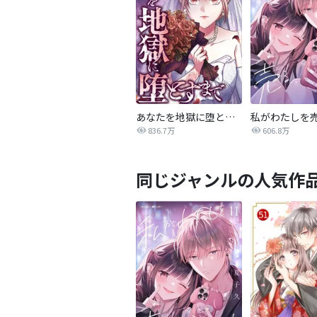
あなたを地獄に堕とすまで
私がわたしを
836.7万
606.8万
同じジャンルの人気作