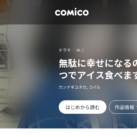
ドラマ
2
無駄に幸せになる
つでアイス食べま
カンナギユタカ, コイル
作品情報
はじめから読む