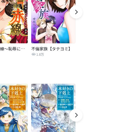
復讐の赤線～恥辱にまみれた少女の運命～【タテヨミ】
不倫家族【タテヨミ】
夫を社会的に抹殺する5つの方法
1.8万
629.6万