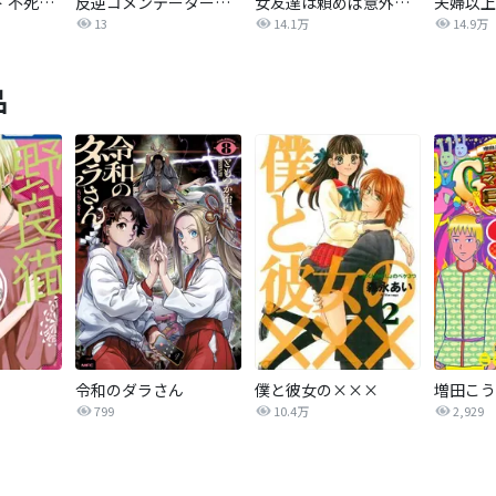
オーバーロード 不死者のOh!
反逆コメンテーターエンドウさん
女友達は頼めば意外とヤらせてくれる【分冊版】
13
14.1万
14.9万
品
令和のダラさん
僕と彼女の×××
799
10.4万
2,929