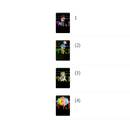
1
(2)
(3)
(4)