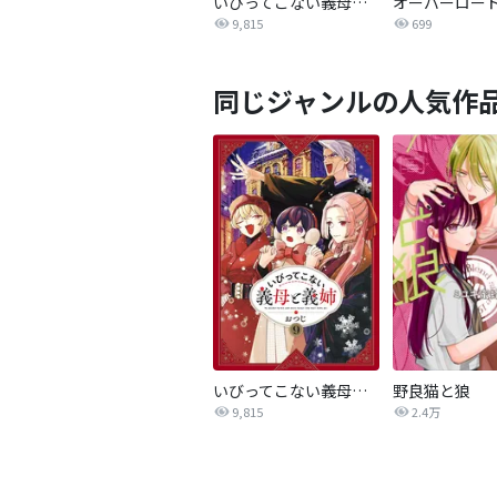
いびってこない義母と義姉
9,815
699
同じジャンルの人気作
いびってこない義母と義姉
野良猫と狼
9,815
2.4万