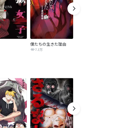
僕たちの生きた理由
悪の華道を行きましょう
カ
7.3万
8.1万