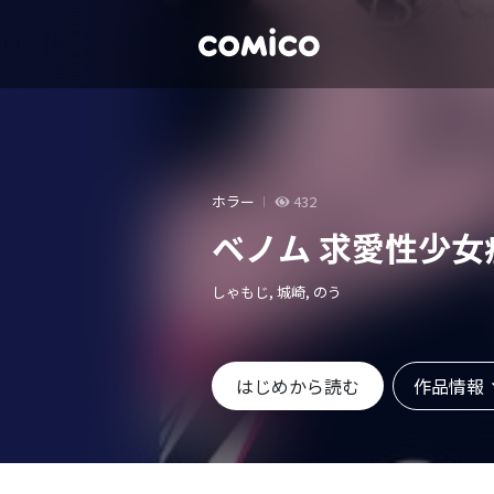
ホラー
432
ベノム 求愛性少
しゃもじ, 城崎, のう
作品情報
はじめから読む