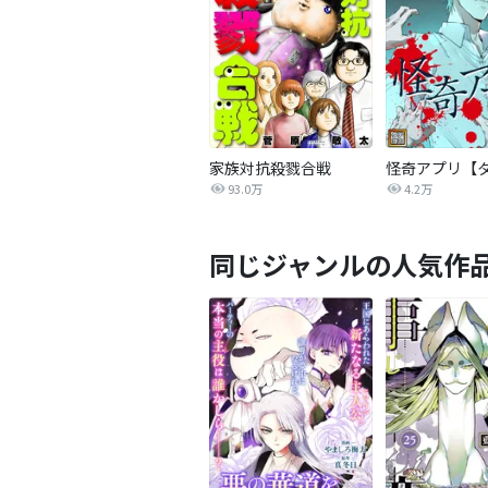
家族対抗殺戮合戦
93.0万
4.2万
同じジャンルの人気作