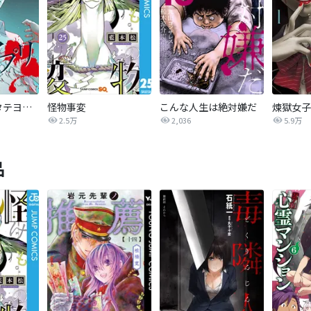
怪奇アプリ【タテヨミ】
怪物事変
こんな人生は絶対嫌だ
煉獄女子
2.5万
2,036
5.9万
品