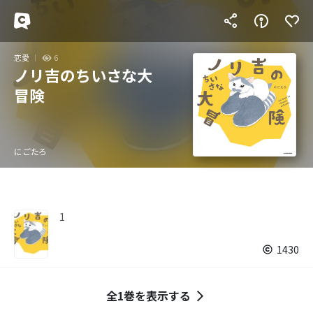
恋愛
6
ノリ吉のちいさな大
冒険
にごたろ
1
1430
全1巻を表示する