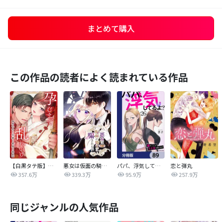
まとめて購入
この作品の読者によく読まれている作品
【白黒タテ版】孕むまで乱れいけ～身代わり花嫁と軍服の猛愛
悪女は仮面の騎士に騙されない
パパ、浮気してるよ？娘と二人でクズ夫を捨てます【分冊版】
恋と弾丸
357.6万
339.3万
95.9万
257.9万
同じジャンルの人気作品