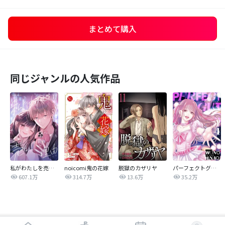
まとめて購入
同じジャンルの人気作品
私がわたしを売る理由
noicomi鬼の花嫁
脱獄のカザリヤ
パーフェクトグリッター
607.1万
314.7万
13.6万
35.2万