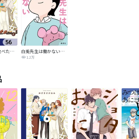
作りたい女と食べたい女【分冊版】
白兎先生は働かない【タテヨミ】
1.2万
品