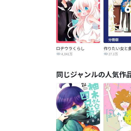
ロヂウラくらし
4,041万
27.3万
同じジャンルの人気作