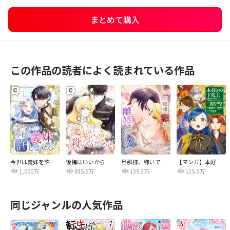
まとめて購入
この作品の読者によく読まれている作品
今世は義妹を許しません
後悔はいいから殺してください
旦那様、稼いで離婚させていただきます！
【マンガ】本好きの下剋上 第四部
1,000万
815.5万
139.2万
125.3万
同じジャンルの人気作品