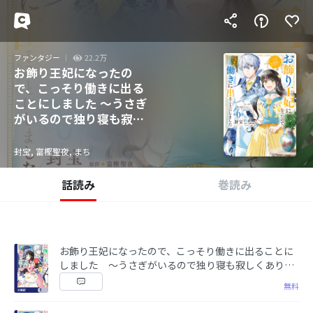
ファンタジー
22.2万
お飾り王妃になったの
で、こっそり働きに出る
ことにしました ～うさぎ
がいるので独り寝も寂し
くありません!～【分冊
版】
封宝, 富樫聖夜, まち
話読み
巻読み
お飾り王妃になったので、こっそり働きに出ることに
しました 〜うさぎがいるので独り寝も寂しくありま
せん！〜【分冊版】 1
無料