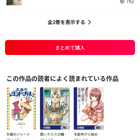
792
全2巻を表示する
まとめて購入
この作品の読者によく読まれている作品
天幕のジャードゥーガル
碧いホルスの瞳 -男装の女王の物語-【分冊版】
本能寺から始める信長との天下統一【分冊版】
2.5万
3.9万
5,089