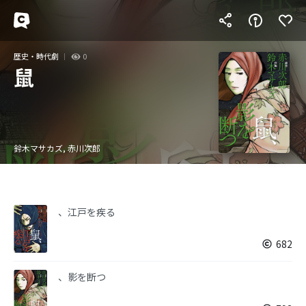
歴史・時代劇
0
鼠
鈴木マサカズ, 赤川次郎
、江戸を疾る
682
、影を断つ