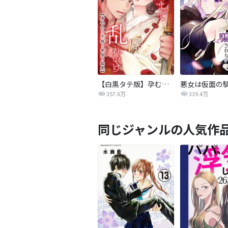
【白黒タテ版】孕むまで乱れいけ～身代わり花嫁と軍服の猛愛
357.6万
339.4万
同じジャンルの人気作