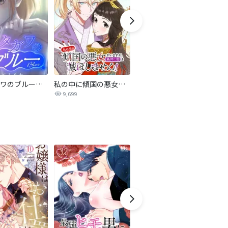
サレタガワのブルー【タテヨミ】
私の中に傾国の悪女がいますが、絶対に国は滅ぼしません！【タテヨミ】
最強ヒモ男に愛されまして
9,699
1.6万