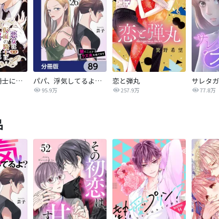
悪女は仮面の騎士に騙されない
パパ、浮気してるよ？娘と二人でクズ夫を捨てます【分冊版】
恋と弾丸
95.9万
257.9万
77.8万
品