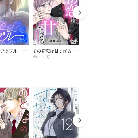
サレタガワのブルー【タテヨミ】
その初恋は甘すぎる～恋愛処女には刺激が強い～
ブラック・ストーム
135.5万
40.4万