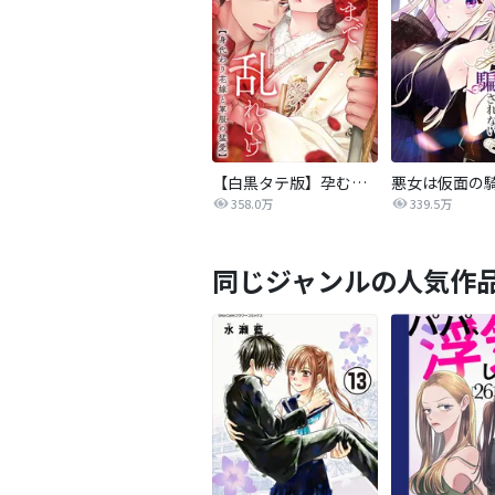
【白黒タテ版】孕むまで乱れいけ～身代わり花嫁と軍服の猛愛
358.0万
339.5万
同じジャンルの人気作