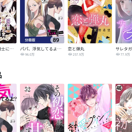
悪女は仮面の騎士に騙されない
パパ、浮気してるよ？娘と二人でクズ夫を捨てます【分冊版】
恋と弾丸
96.0万
257.9万
77.9万
品