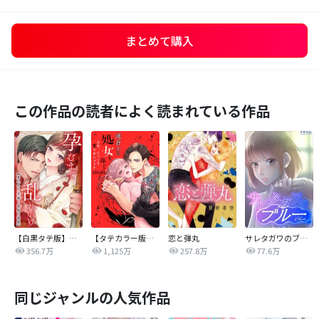
まとめて購入
この作品の読者によく読まれている作品
【白黒タテ版】孕むまで乱れいけ～身代わり花嫁と軍服の猛愛
【タテカラー版】漣蒼士に処女を捧ぐ～さあ、じっくり愛でましょうか
恋と弾丸
サレタガワのブルー【タテヨミ】
356.7万
1,125万
257.8万
77.6万
同じジャンルの人気作品