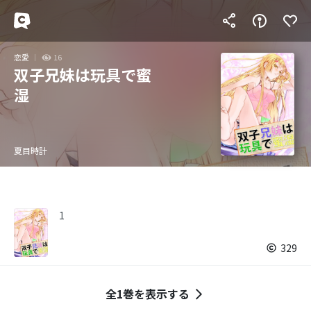
恋愛
16
双子兄妹は玩具で蜜
湿
夏目時計
1
329
全1巻を表示する