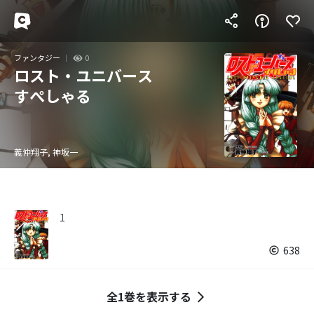
ファンタジー
0
ロスト・ユニバース
すぺしゃる
義仲翔子, 神坂一
1
638
全1巻を表示する