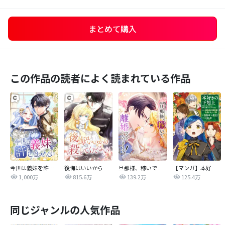
まとめて購入
この作品の読者によく読まれている作品
今世は義妹を許しません
後悔はいいから殺してください
旦那様、稼いで離婚させていただきます！
【マンガ】本好きの下剋上 第四部
1,000万
815.6万
139.2万
125.4万
同じジャンルの人気作品