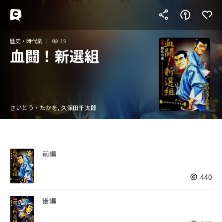
歴史・時代劇
19
血闘！新選組
さいとう・たかを, 久保田千太郎
前編
440
後編