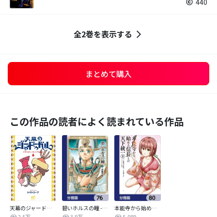
440
全2巻を表示する
まとめて購入
この作品の読者によく読まれている作品
天幕のジャードゥーガル
碧いホルスの瞳 -男装の女王の物語-【分冊版】
本能寺から始める信長との天下統一【分冊版】
2.5万
3.9万
5,089