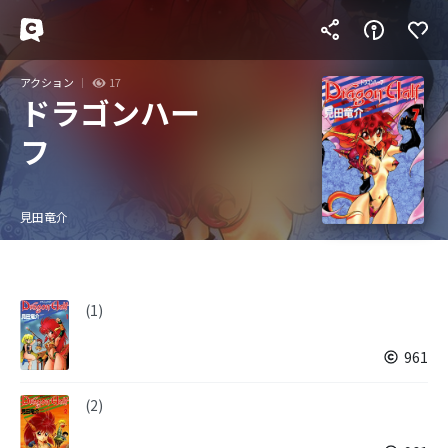
アクション
17
ドラゴンハー
フ
見田竜介
(1)
961
(2)