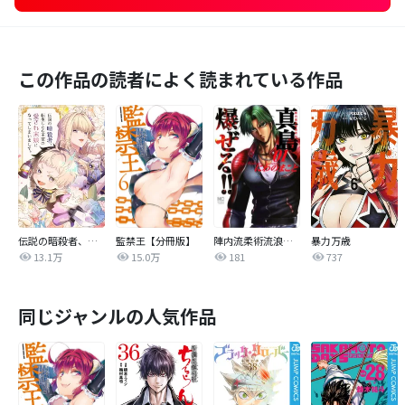
この作品の読者によく読まれている作品
伝説の暗殺者、転生したら王家の愛され末娘になってしまいまして。【タテヨミ】
監禁王【分冊版】
陣内流柔術流浪伝 真島、爆ぜる！！
暴力万歳
13.1万
15.0万
181
737
同じジャンルの人気作品