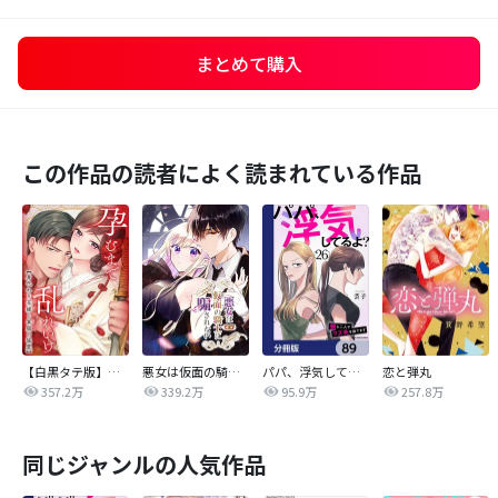
まとめて購入
この作品の読者によく読まれている作品
【白黒タテ版】孕むまで乱れいけ～身代わり花嫁と軍服の猛愛
悪女は仮面の騎士に騙されない
パパ、浮気してるよ？娘と二人でクズ夫を捨てます【分冊版】
恋と弾丸
357.2万
339.2万
95.9万
257.8万
同じジャンルの人気作品