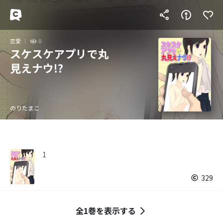
恋愛
0
スケスケアプリで丸
見えナウ!?
のりたまこ
1
329
全1巻を表示する