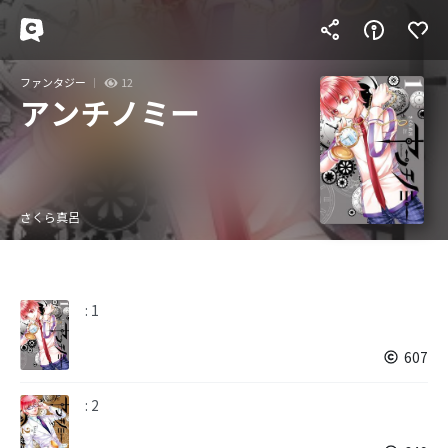
ファンタジー
12
アンチノミー
さくら真呂
: 1
607
: 2