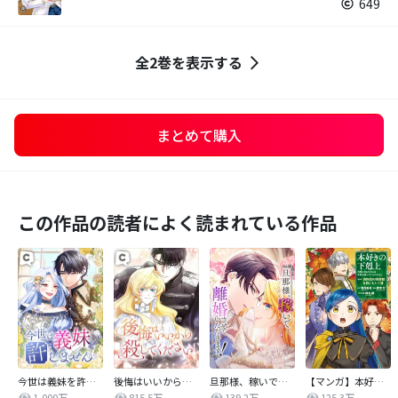
649
全2巻を表示する
まとめて購入
この作品の読者によく読まれている作品
今世は義妹を許しません
後悔はいいから殺してください
旦那様、稼いで離婚させていただきます！
【マンガ】本好きの下剋上 第四部
1,000万
815.5万
139.2万
125.3万