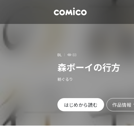
BL
83
森ボーイの行方
紡ぐるり
作品情報
はじめから読む