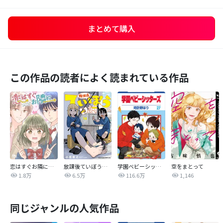
まとめて購入
この作品の読者によく読まれている作品
恋はすぐお隣に【タテヨミ】
放課後ていぼう日誌
学園ベビーシッターズ
空をまとって
1.8万
6.5万
116.6万
1,146
同じジャンルの人気作品