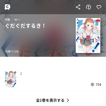
学園
0
ぐだぐだするき！
大崎ペコ丸
1
704
全1巻を表示する