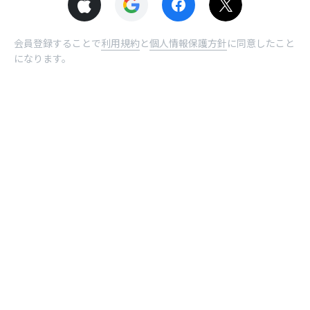
会員登録することで
利用規約
と
個人情報保護方針
に同意したこと
になります。
© NHN comico Corp.
ホーム
受取BOX
曜日
ログイン