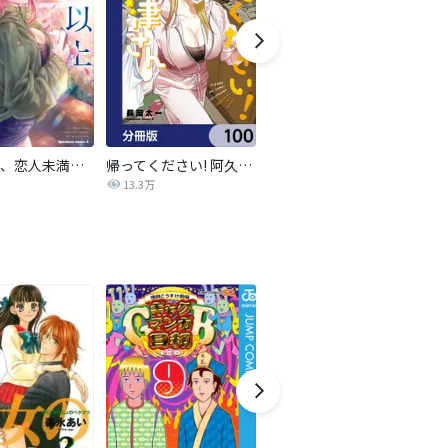
夫婦以上、恋人未満。【分冊版】
帰ってください! 阿久津さん【分冊版】
ニュートーキョーカモフラージュアワー
夜
13.3万
1,278