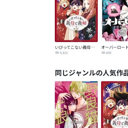
いびってこない義母と義姉
9,815
699
同じジャンルの人気作