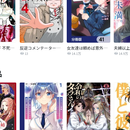
オーバーロード 不死者のOh!
反逆コメンテーターエンドウさん
女友達は頼めば意外とヤらせてくれる【分冊版】
13
14.1万
14.9万
品