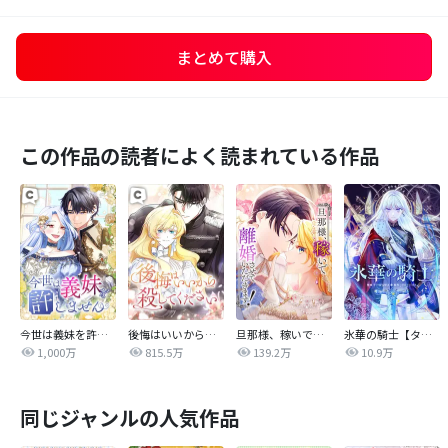
まとめて購入
この作品の読者によく読まれている作品
今世は義妹を許しません
後悔はいいから殺してください
旦那様、稼いで離婚させていただきます！
氷華の騎士【タテヨミ】
1,000万
815.5万
139.2万
10.9万
同じジャンルの人気作品