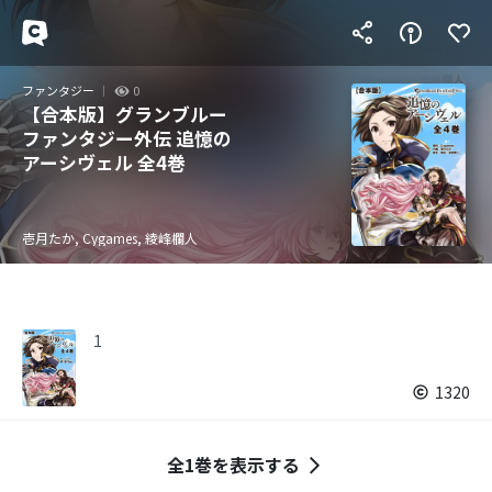
ファンタジー
0
【合本版】グランブルー
ファンタジー外伝 追憶の
アーシヴェル 全4巻
壱月たか, Cygames, 綾峰欄人
1
1320
全1巻を表示する