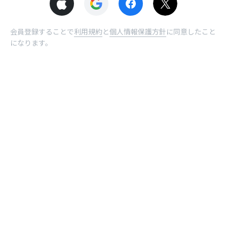
会員登録することで
利用規約
と
個人情報保護方針
に同意したこと
になります。
© NHN comico Corp.
ホーム
受取BOX
曜日
ログイン