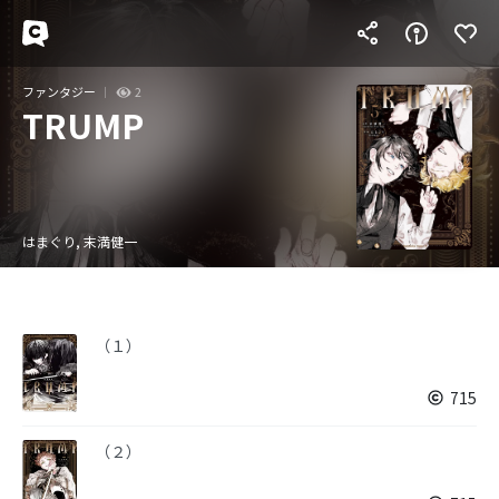
ファンタジー
2
TRUMP
はまぐり, 末満健一
（１）
715
（２）