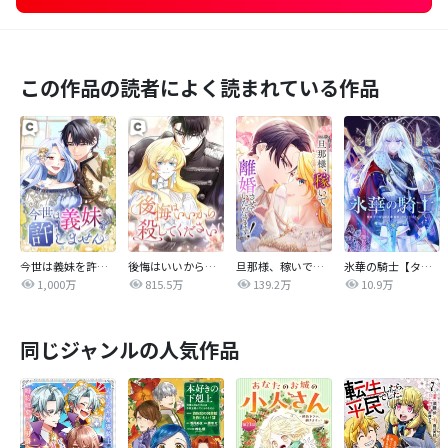
この作品の読者によく読まれている作品
今世は義妹を許しません
後悔はいいから殺してください
旦那様、稼いで離婚させていただきます！
氷華の騎士【タテヨミ】
1,000万
815.5万
139.2万
10.9万
同じジャンルの人気作品