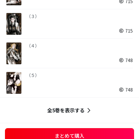
715
（３）
715
（４）
748
（５）
748
全5巻を表示する
まとめて購入