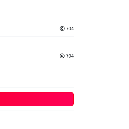
704
704