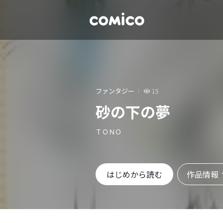
ファンタジー
15
砂の下の夢
ＴＯＮＯ
作品情報
はじめから読む