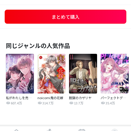
まとめて購入
同じジャンルの人気作品
私がわたしを売る理由
noicomi鬼の花嫁
脱獄のカザリヤ
パーフェクトグリッター
607.4万
314.7万
13.7万
35.4万