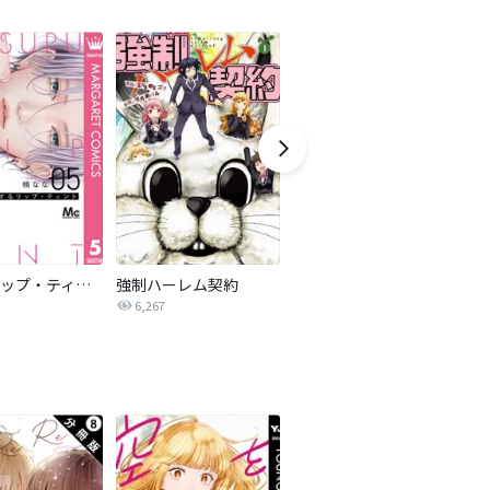
恋するリップ・ティント
強制ハーレム契約
美男財閥【タテヨミ】
6,267
1.1万