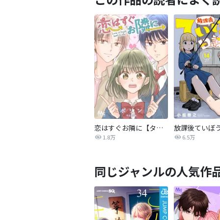
恋はすぐお隣に【タテヨミ】
放課後ていぼ
1.8万
6.5万
同じジャンルの人気作