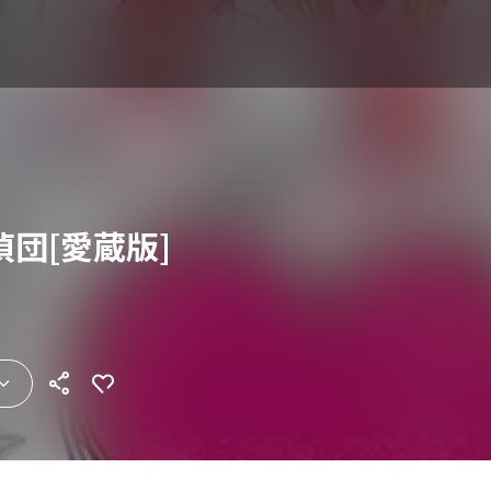
団[愛蔵版]