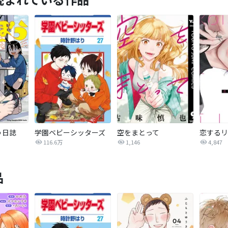
う日誌
学園ベビーシッターズ
空をまとって
116.6万
1,146
4,847
品