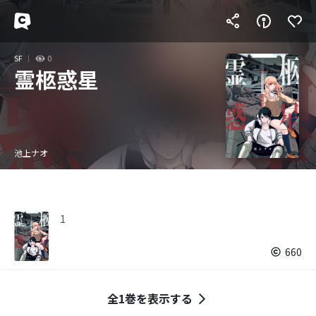
SF
0
霊柩惑星
池上ナオ
1
660
全1巻を表示する