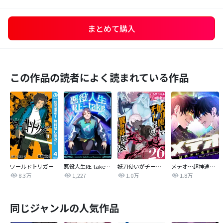
まとめて購入
この作品の読者によく読まれている作品
ワールドトリガー
悪役人生RE-take【タテヨミ】
妖刀使いがチートスキルをもって異世界放浪 ～生まれ持ったチートは最強！！～
メテオ～超神速の救世主～【タテヨミ】
8.3万
1,227
1.0万
1.8万
同じジャンルの人気作品